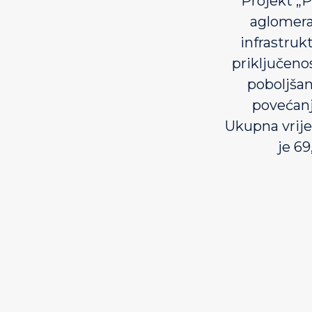
Projekt „
aglomera
infrastruk
priključeno
poboljšan
povećanj
Ukupna vrije
je 6