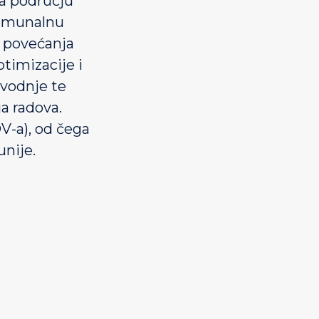
a području
komunalnu
m povećanja
timizacije i
dvodnje te
a radova.
-a), od čega
nije.