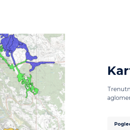
Kar
Trenutn
aglomer
Pogle