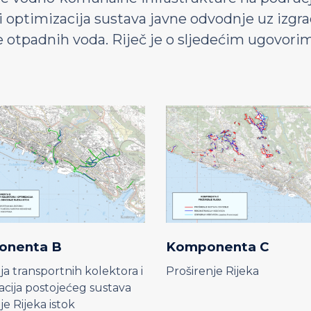
 i optimizacija sustava javne odvodnje uz izg
 otpadnih voda. Riječ je o sljedećim ugovori
onenta B
Komponenta C
ja transportnih kolektora i
Proširenje Rijeka
acija postojećeg sustava
e Rijeka istok