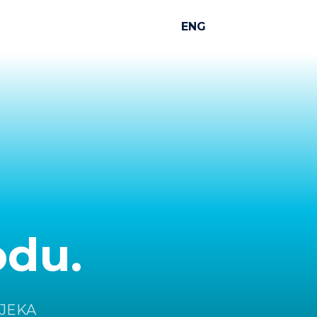
ENG
odu.
IJEKA