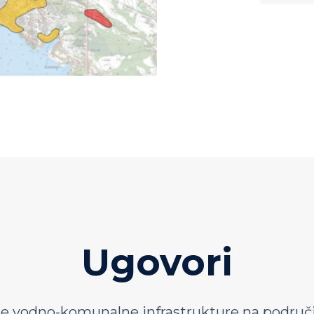
Ugovori
e vodno-komunalne infrastrukture na područj