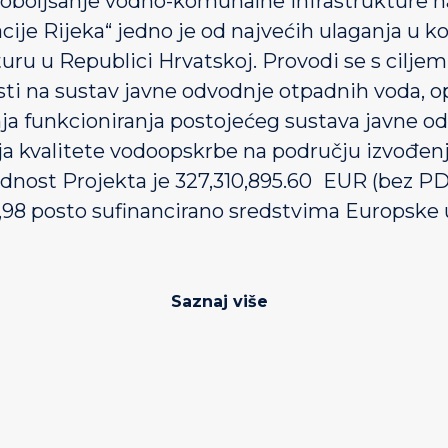
Poboljšanje vodno-komunalne infrastrukture n
cije Rijeka“ jedno je od najvećih ulaganja u 
turu u Republici Hrvatskoj. Provodi se s cilje
sti na sustav javne odvodnje otpadnih voda, op
ja funkcioniranja postojećeg sustava javne o
a kvalitete vodoopskrbe na području izvođenj
dnost Projekta je 327,310,895.60
EUR (bez PDV
9,98 posto sufinancirano sredstvima Europske u
Saznaj više