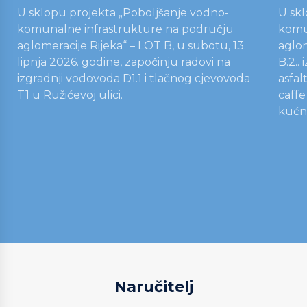
U sklopu projekta „Poboljšanje vodno-
U skl
komunalne infrastrukture na području
komu
aglomeracije Rijeka“ – LOT B, u subotu, 13.
aglom
lipnja 2026. godine, započinju radovi na
B.2..
izgradnji vodovoda D1.1 i tlačnog cjevovoda
asfal
T1 u Ružićevoj ulici.
caffe
kućn
Naručitelj