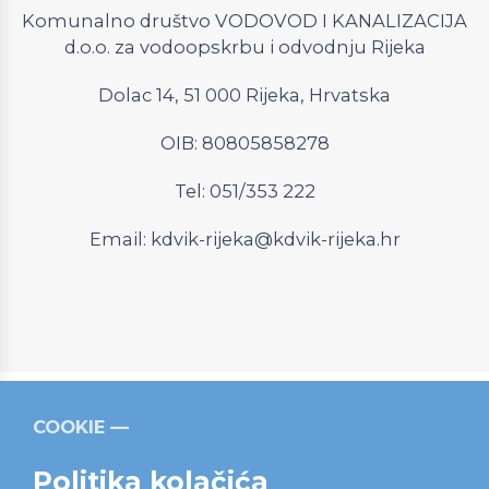
Komunalno društvo VODOVOD I KANALIZACIJA
d.o.o. za vodoopskrbu i odvodnju Rijeka
Dolac 14, 51 000 Rijeka, Hrvatska
OIB: 80805858278
Tel: 051/353 222
Email:
kdvik-rijeka@kdvik-rijeka.hr
COOKIE
Relevantni linkovi
Strukturni fondovi
Operativni
program “Konkurentnost i kohezija”
Politika kolačića