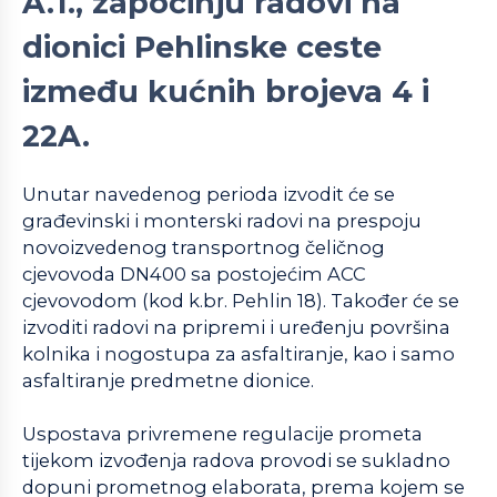
A.1., započinju radovi na
dionici Pehlinske ceste
između kućnih brojeva 4 i
22A.
Unutar navedenog perioda izvodit će se
građevinski i monterski radovi na prespoju
novoizvedenog transportnog čeličnog
cjevovoda DN400 sa postojećim ACC
cjevovodom (kod k.br. Pehlin 18). Također će se
izvoditi radovi na pripremi i uređenju površina
kolnika i nogostupa za asfaltiranje, kao i samo
asfaltiranje predmetne dionice.
Uspostava privremene regulacije prometa
tijekom izvođenja radova provodi se sukladno
dopuni prometnog elaborata, prema kojem se