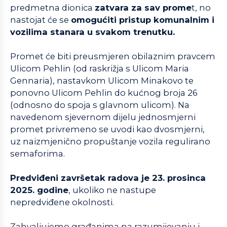
predmetna dionica
zatvara za sav prome
t, no
nastojat će se
omogućiti pristup komunalnim i
vozilima stanara u svakom trenutku.
Promet će biti preusmjeren obilaznim pravcem
Ulicom Pehlin (od raskrižja s Ulicom Maria
Gennaria), nastavkom Ulicom Minakovo te
ponovno Ulicom Pehlin do kućnog broja 26
(odnosno do spoja s glavnom ulicom). Na
navedenom sjevernom dijelu jednosmjerni
promet privremeno se uvodi kao dvosmjerni,
uz naizmjenično propuštanje vozila regulirano
semaforima.
Predviđeni završetak radova je 23. prosinca
2025. godine
, ukoliko ne nastupe
nepredviđene okolnosti.
Zahvaljujemo građanima na razumijevanju i