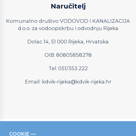
Naručitelj
Komunalno društvo VODOVOD I KANALIZACIJA
d.o.o. za vodoopskrbu i odvodnju Rijeka
Dolac 14, 51 000 Rijeka, Hrvatska
OIB: 80805858278
Tel: 051/353 222
Email:
kdvik-rijeka@kdvik-rijeka.hr
COOKIE
Relevantni linkovi
Strukturni fondovi
Operativni