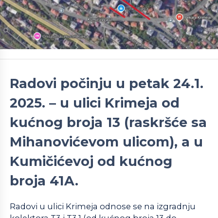
Radovi počinju u petak 24.1.
2025. – u ulici Krimeja od
kućnog broja 13 (raskršće sa
Mihanovićevom ulicom), a u
Kumičićevoj od kućnog
broja 41A.
Radovi u ulici Krimeja odnose se na izgradnju
kolektora T3 i T3.1 (od kućnog broja 13 do