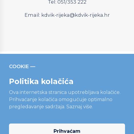
Tel: 051/353 222
Email:
kdvik-rijeka@kdvik-rijeka.hr
COOKIE
Relevantni linkovi
Strukturni fondovi
Operativni
program “Konkurentnost i kohezija”
Politika kolačića
Ova internetska stranica upotrebljava kolačiće.
Prihvaćanje kolačića omogućuje optimalno
pregledavanje sadržaja.
Saznaj više.
Sadržaj ove internetske stranice isključiva je odgovornost
tvrtke KD VODOVOD i KANALIZACIJA d.o.o., Rijeka.
Projekt je sufinanciran sredstvima Europske unije iz
Operativnog programa “Konkurentnost i kohezija” za
Prihvaćam