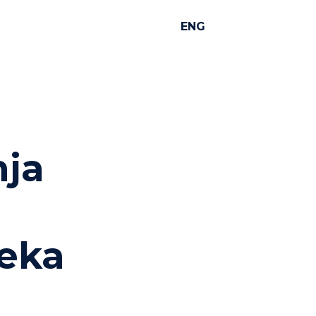
ENG
nja
jeka