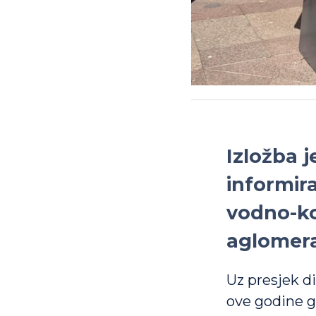
Izložba j
informira
vodno-ko
aglomerac
Uz presjek d
ove godine g