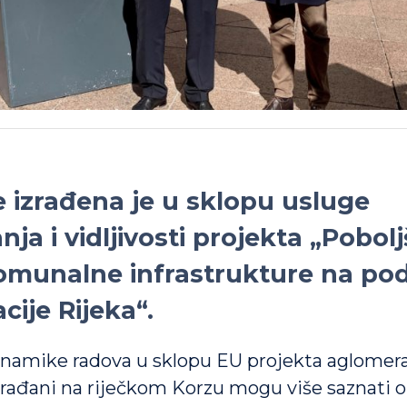
e izrađena je u sklopu usluge
nja i vidljivosti projekta „Pobol
munalne infrastrukture na po
ije Rijeka“.
inamike radova u sklopu EU projekta aglomerac
rađani na riječkom Korzu mogu više saznati o