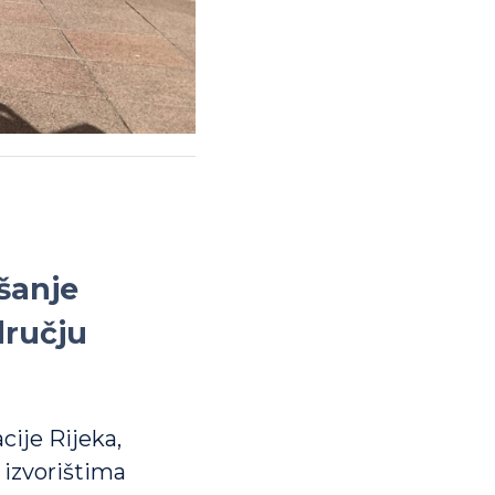
jšanje
dručju
ije Rijeka,
 izvorištima