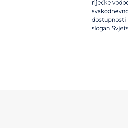
riječke vodoo
svakodnevnom
dostupnosti 
slogan Svjet