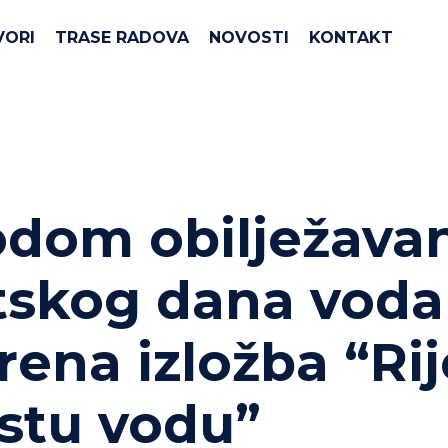
VORI
TRASE RADOVA
NOVOSTI
KONTAKT
dom obilježava
tskog dana voda
rena izložba “Ri
istu vodu”