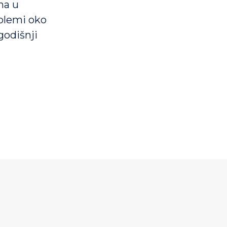
na u
blemi oko
godišnji