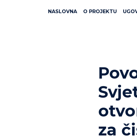
NASLOVNA
O PROJEKTU
UGO
Povo
Svje
otvo
za č