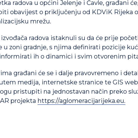
ka radova u općini Jelenje i Čavle, građani će,
biti obavijest o priključenju od KDViK Rijeka o
lizacijsku mrežu.
 izvođača radova istaknuli su da će prije poče
 u zoni gradnje, s njima definirati pozicije ku
 informirati ih o dinamici i svim otvorenim pit
ima građani će se i dalje pravovremeno i deta
putem medija, internetske stranice te GIS web 
ogu pristupiti na jednostavan način preko s
PAR projekta
https://aglomeracijarijeka.eu.