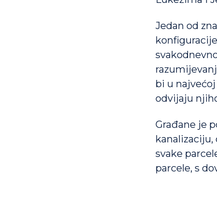
Jedan od zna
konfiguracije
svakodnevnog
razumijevanj
bi u najvećo
odvijaju nji
Građane je p
kanalizaciju
svake parcel
parcele, s do