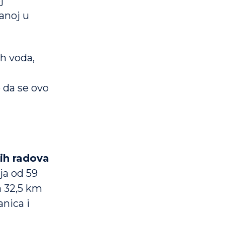
j
anoj u
h voda,
 da se ovo
ih radova
ja od 59
a 32,5 km
anica i