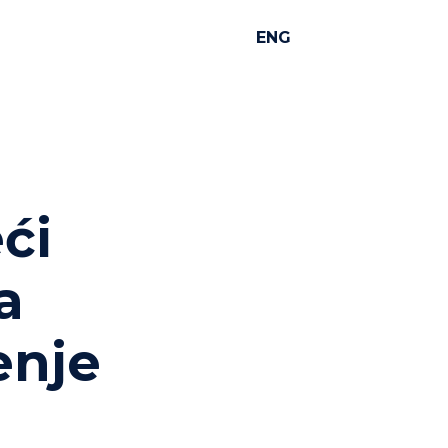
ENG
ći
a
enje