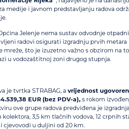
lomeracije Rijeka“
, najavljeno je na današnjo
 za medije i javnom predstavljanju radova održ
je.
pćina Jelenje nema sustav odvodnje otpadni
vljeni radovi osigurati izgradnju prvih metara
e mreže, što je izuzetno važno s obzirom na to
azi u vodozaštitnoj zoni drugog stupnja.
va je tvrtka STRABAG, a
vrijednost ugovoren
144.539,38 EUR
(bez PDV-a),
s rokom izvođen
kviru ove grupe radova predviđena je izgradnj
h kolektora, 3,5 km tlačnih vodova, 12 crpnih st
 cjevovodi u duljini od 20 km.