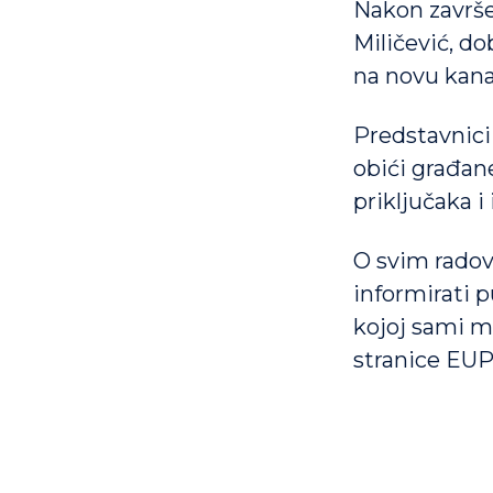
Nakon završet
Miličević, do
na novu kana
Predstavnici
obići građane
priključaka i
O svim radov
informirati 
kojoj sami m
stranice EU