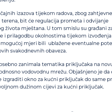
čajnih izazova tijekom radova, zbog zahtjevn
 terena, bit će regulacija prometa i odvijanje
 života mještana. U tom smislu su građani z
e i prilagodbu okolnostima tijekom izvođenja
j mogućoj mjeri bili ublažene eventualne pot
hovih svakodnevnih obaveza.
osebno zanimala tematika priključaka na nov
, odnosno vodovodnu mrežu. Objašnjeno je da 
e izgraditi okno za kućni priključak do same p
voljnom dužinom cijevi za kućni priključak.