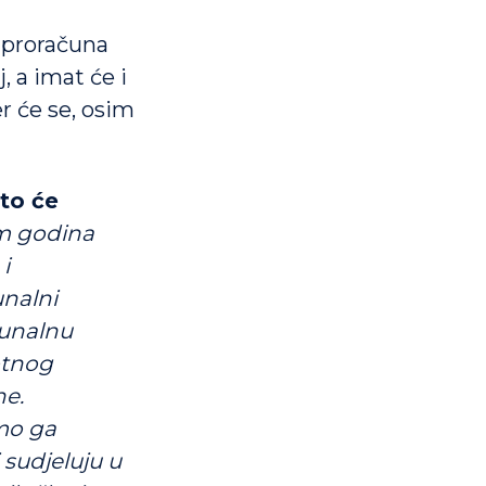
 proračuna
, a imat će i
r će se, osim
što će
am godina
i
nalni
munalnu
votnog
ne.
emo ga
sudjeluju u