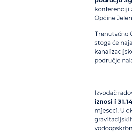
području ag
konferenciji
Općine Jelen
Trenutačno O
stoga će naja
kanalizacijsk
područje nal
Izvođač rado
iznosi i 31.
mjeseci. U o
gravitacijski
vodoopskrbni