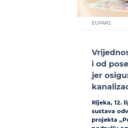
EUPAR2
Vrijednos
i od pos
jer osig
kanalizac
Rijeka, 12. 
sustava odv
projekta „P