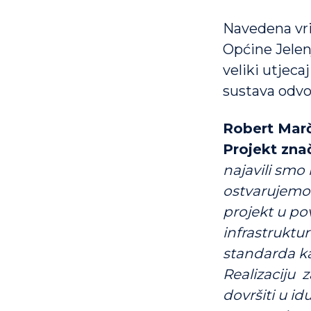
Navedena vri
Općine Jelenj
veliki utjeca
sustava odvo
Robert Marč
Projekt znač
najavili smo 
ostvarujemo
projekt u pov
infrastruktur
standarda ka
Realizaciju 
dovršiti u i