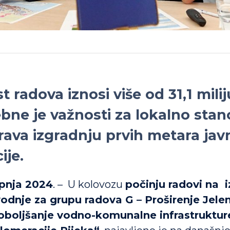
t radova iznosi više od 31,1 mil
ebne je važnosti za lokalno stan
urava izgradnju prvih metara jav
ije.
lipnja 2024
. – U kolovozu
počinju radovi na i
odnje za grupu radova G – Proširenje Jelen
oboljšanje vodno-komunalne infrastruktur