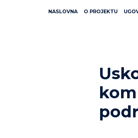
NASLOVNA
O PROJEKTU
UGO
Usko
komu
podr