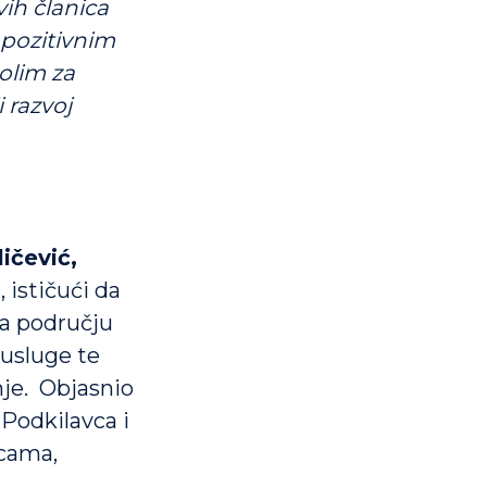
vih članica
 pozitivnim
olim za
 razvoj
ičević,
a
, ističući da
na području
 usluge te
nje. Objasnio
 Podkilavca i
icama,