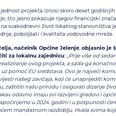
jednost projekta iznosi skoro deset godišnjih
e, što jasno pokazuje njegov financijski značaj
j na svakodnevni život lokalnog stanovništva je
dnje, poboljšati i kvaliteta vodovodne mreže.
elja, načelnik Općine Jelenje
,
objasnio je 
iti za lokalnu zajednicu
: „
Prije više od sed
realiziranje ovog projekta, a sada ga konačno 
 uz pomoć EU sredstava. Ovo je najveći komu
ijesti našeg zavičaja, koji će unaprijediti ko
u, zaštititi našu prirodu i osigurati dizanje ži
kav odavno imaju svi razvijeni gradovi i opći
započinjemo u 2024. godini i u potpunosti ć
dućem mandatnom razdoblju. Hvala svima koji 