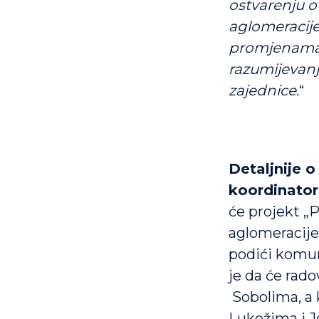
ostvarenju o
aglomeracije
promjenama k
razumijevanje
zajednice
.“
Detaljnije 
koordinator
će projekt „
aglomeracije
podići komun
je da će rado
Sobolima, a 
Lukežima i J