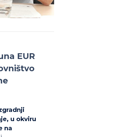
ijuna EUR
ovništvo
ne
zgradnji
je, u okviru
e na