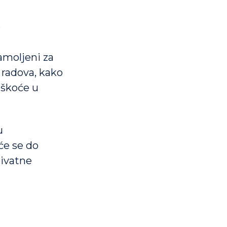
e
amoljeni za
 radova, kako
eškoće u
u
će se do
rivatne