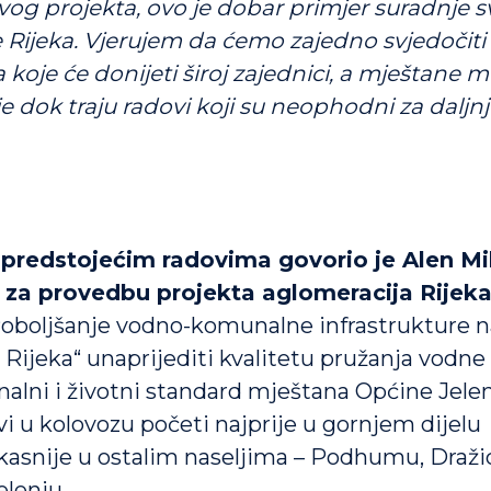
vog projekta, ovo je dobar primjer suradnje s
 Rijeka. Vjerujem da ćemo zajedno svjedočiti
oje će donijeti široj zajednici, a mještane m
 dok traju radovi koji su neophodni za daljnji
o predstojećim radovima govorio je Alen Mil
 za provedbu projekta aglomeracija Rijek
Poboljšanje vodno-komunalne infrastrukture 
 Rijeka“ unaprijediti kvalitetu pružanja vodne
alni i životni standard mještana Općine Jele
vi u kolovozu početi najprije u gornjem dijelu
kasnije u ostalim naseljima – Podhumu, Draž
elenju.