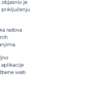
 objasnio je
 priključenju
tka radova
ćnih
anjima.
ljno
aplikacije
lužbene web